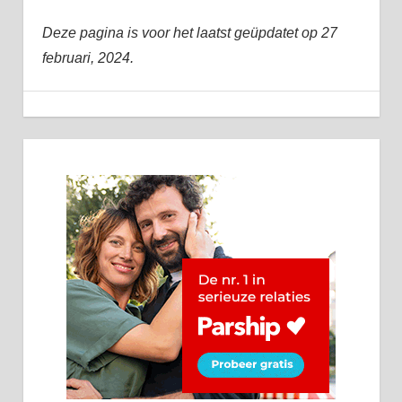
Deze pagina is voor het laatst geüpdatet op 27
februari, 2024.
dating
25 augustus, 2018
admin
Algemeen
dating
website