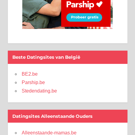
Beste Datingsites van België
BE2.be
Parship.be
Stedendating.be
Datingsites Alleenstaande Ouders
Alleenstaande-mamas.be