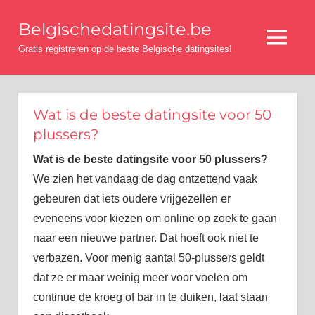
Ga
Belgischedatingsite.be
naar
Menu
de
Gratis registreren op de beste Belgische datingsites!
inhoud
Wat is de beste datingsite voor 50
plussers?
Wat is de beste datingsite voor 50 plussers?
We zien het vandaag de dag ontzettend vaak
gebeuren dat iets oudere vrijgezellen er
eveneens voor kiezen om online op zoek te gaan
naar een nieuwe partner. Dat hoeft ook niet te
verbazen. Voor menig aantal 50-plussers geldt
dat ze er maar weinig meer voor voelen om
continue de kroeg of bar in te duiken, laat staan