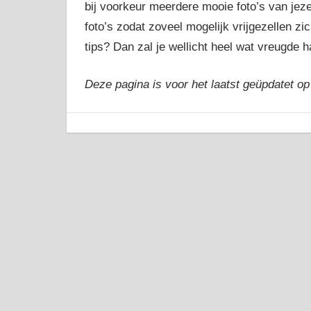
bij voorkeur meerdere mooie foto’s van jezel
foto’s zodat zoveel mogelijk vrijgezellen z
tips? Dan zal je wellicht heel wat vreugde ha
Deze pagina is voor het laatst geüpdatet op 
chatten
14 december, 2015
admin
Algemeen
gratis
gratis
chatten