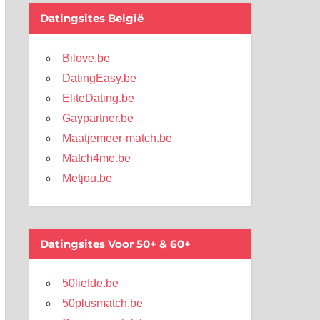
Datingsites België
Bilove.be
DatingEasy.be
EliteDating.be
Gaypartner.be
Maatjemeer-match.be
Match4me.be
Metjou.be
Datingsites Voor 50+ & 60+
50liefde.be
50plusmatch.be