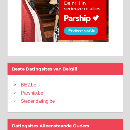
Beste Datingsites van België
BE2.be
Parship.be
Stedendating.be
Datingsites Alleenstaande Ouders