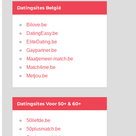
Datingsites België
Bilove.be
DatingEasy.be
EliteDating.be
Gaypartner.be
Maatjemeer-match.be
Match4me.be
Metjou.be
Datingsites Voor 50+ & 60+
50liefde.be
50plusmatch.be