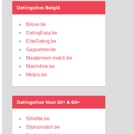
Datingsites België
Bilove.be
DatingEasy.be
EliteDating.be
Gaypartner.be
Maatjemeer-match.be
Match4me.be
Metjou.be
Datingsites Voor 50+ & 60+
50liefde.be
50plusmatch.be