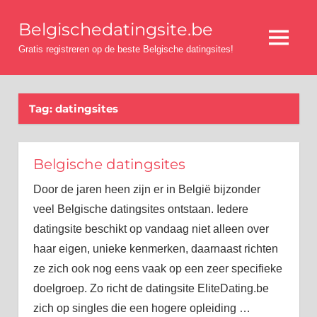
Ga
Belgischedatingsite.be
naar
Menu
de
Gratis registreren op de beste Belgische datingsites!
inhoud
Tag:
datingsites
Belgische datingsites
Door de jaren heen zijn er in België bijzonder
veel Belgische datingsites ontstaan. Iedere
datingsite beschikt op vandaag niet alleen over
haar eigen, unieke kenmerken, daarnaast richten
ze zich ook nog eens vaak op een zeer specifieke
doelgroep. Zo richt de datingsite EliteDating.be
zich op singles die een hogere opleiding
…