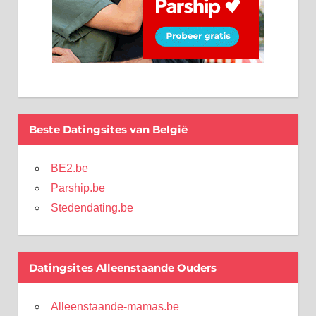
Beste Datingsites van België
BE2.be
Parship.be
Stedendating.be
Datingsites Alleenstaande Ouders
Alleenstaande-mamas.be