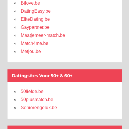
Bilove.be
DatingEasy.be
EliteDating.be
Gaypartner.be
Maatjemeer-match.be
Match4me.be
Metjou.be
Datingsites Voor 50+ & 60+
50liefde.be
50plusmatch.be
Seniorengeluk.be