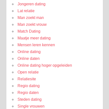
Jongeren dating
Lat relatie
Man zoekt man
Man zoekt vrouw
Match Dating
Maatje meer dating
Mensen leren kennen
Online dating
Online daten
Online dating hoger opgeleiden
Open relatie
Relatiesite
Regio dating
Regio daten
Steden dating
Single vrouwen