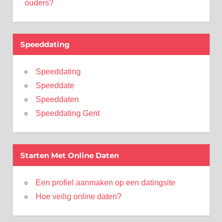
ouders?
Speeddating
Speeddating
Speeddate
Speeddaten
Speeddating Gent
Starten Met Online Daten
Een profiel aanmaken op een datingsite
Hoe veilig online daten?