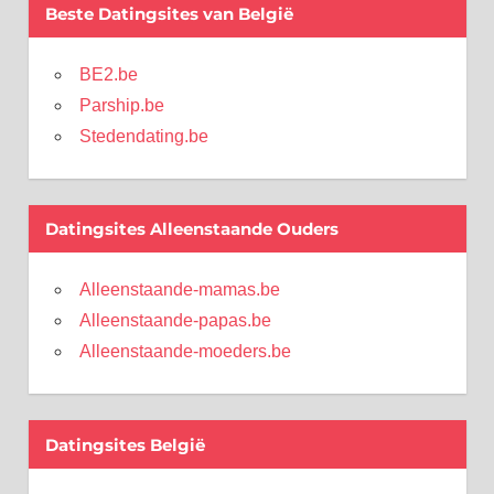
Beste Datingsites van België
BE2.be
Parship.be
Stedendating.be
Datingsites Alleenstaande Ouders
Alleenstaande-mamas.be
Alleenstaande-papas.be
Alleenstaande-moeders.be
Datingsites België