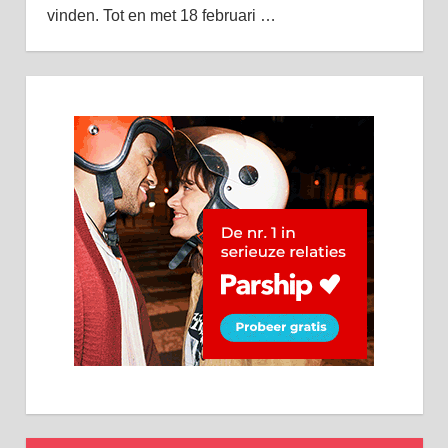
vinden. Tot en met 18 februari
…