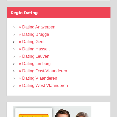
Regio Dating
» Dating Antwerpen
» Dating Brugge
» Dating Gent
» Dating Hasselt
» Dating Leuven
» Dating Limburg
» Dating Oost-Vlaanderen
» Dating Vlaanderen
» Dating West-Vlaanderen