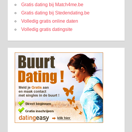
Gratis dating bij Match4me.be
Gratis dating bij Stedendating.be
Volledig gratis online daten
Volledig gratis datingsite