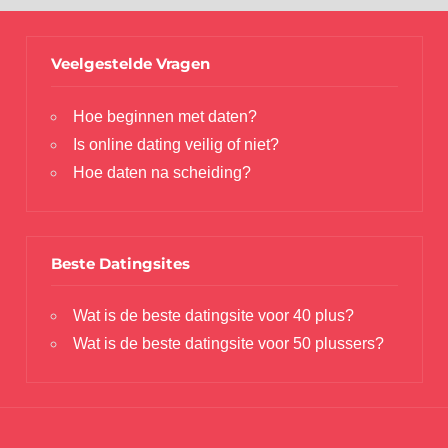
Veelgestelde Vragen
Hoe beginnen met daten?
Is online dating veilig of niet?
Hoe daten na scheiding?
Beste Datingsites
Wat is de beste datingsite voor 40 plus?
Wat is de beste datingsite voor 50 plussers?