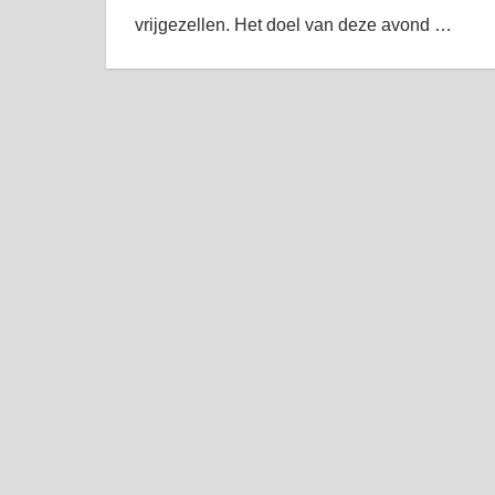
vrijgezellen. Het doel van deze avond
…