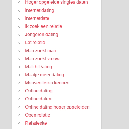
Hoger opgeleide singles daten
Internet dating
Internetdate
Ik zoek een relatie
Jongeren dating
Lat relatie
Man zoekt man
Man zoekt vrouw
Match Dating
Maatje meer dating
Mensen leren kennen
Online dating
Online daten
Online dating hoger opgeleiden
Open relatie
Relatiesite