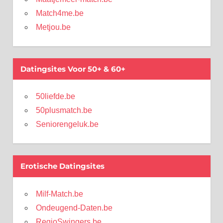
Match4me.be
Metjou.be
Datingsites Voor 50+ & 60+
50liefde.be
50plusmatch.be
Seniorengeluk.be
Erotische Datingsites
Milf-Match.be
Ondeugend-Daten.be
RegioSwingers.be