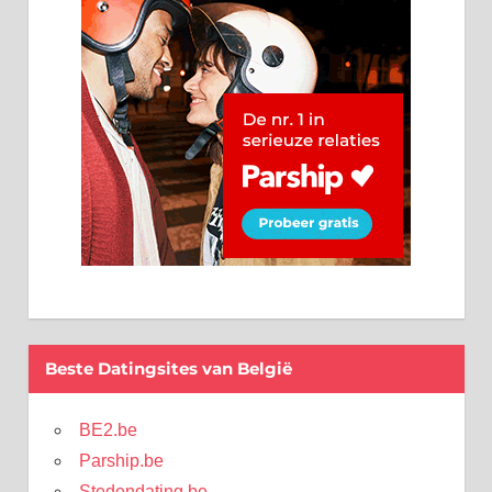
Beste Datingsites van België
BE2.be
Parship.be
Stedendating.be