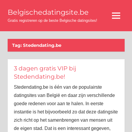
Ga
Belgischedatingsite.be
naar
Menu
de
Gratis registreren op de beste Belgische datingsites!
inhoud
Tag:
Stedendating.be
3 dagen gratis VIP bij
Stedendating.be!
Stedendating.be is één van de populairste
datingsites van België en daar zijn verschillende
goede redenen voor aan te halen. In eerste
instantie is het bijvoorbeeld zo dat deze datingsite
zich richt op het samenbrengen van mensen uit
de eigen stad. Dat is een interessant gegeven,