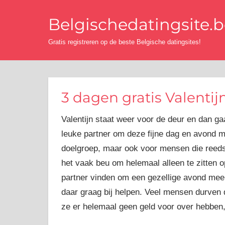
Ga
Belgischedatingsite.
naar
de
Gratis registreren op de beste Belgische datingsites!
inhoud
3 dagen gratis Valentij
Valentijn staat weer voor de deur en dan ga
leuke partner om deze fijne dag en avond me
doelgroep, maar ook voor mensen die reeds de
het vaak beu om helemaal alleen te zitten o
partner vinden om een gezellige avond mee 
daar graag bij helpen. Veel mensen durven 
ze er helemaal geen geld voor over hebben, 