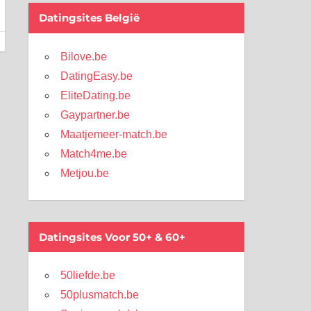
Datingsites België
Bilove.be
DatingEasy.be
EliteDating.be
Gaypartner.be
Maatjemeer-match.be
Match4me.be
Metjou.be
Datingsites Voor 50+ & 60+
50liefde.be
50plusmatch.be