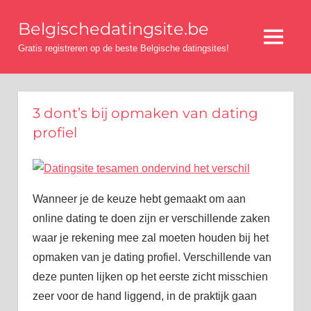
Ga
Belgischedatingsite.be
naar
Menu
de
Gratis registreren op de beste Belgische datingsites!
inhoud
3 dont’s bij opmaken van dating
profiel
Wanneer je de keuze hebt gemaakt om aan
online dating te doen zijn er verschillende zaken
waar je rekening mee zal moeten houden bij het
opmaken van je dating profiel. Verschillende van
deze punten lijken op het eerste zicht misschien
zeer voor de hand liggend, in de praktijk gaan