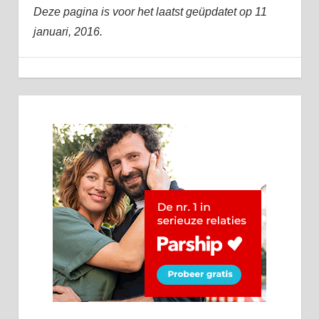
Deze pagina is voor het laatst geüpdatet op 11
januari, 2016.
dating
9 januari, 2016
admin
Algemeen
dating
profiel
online
dating