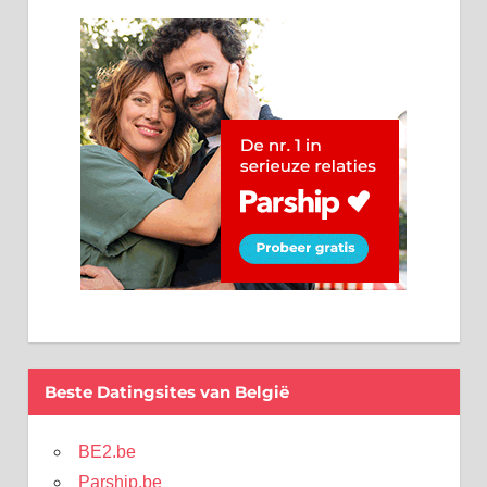
Beste Datingsites van België
BE2.be
Parship.be