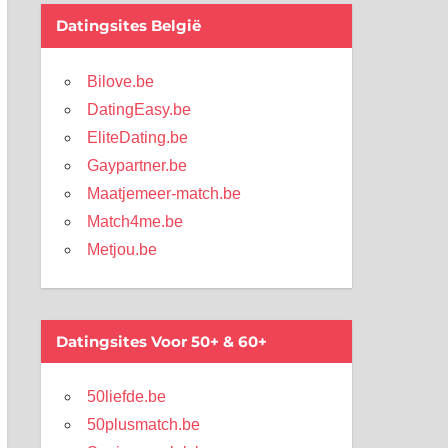
Datingsites België
Bilove.be
DatingEasy.be
EliteDating.be
Gaypartner.be
Maatjemeer-match.be
Match4me.be
Metjou.be
Datingsites Voor 50+ & 60+
50liefde.be
50plusmatch.be