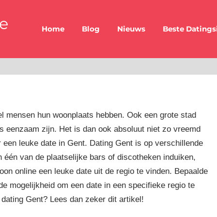
be
Home
Blog
Nieuws
Beste Datings
eel mensen hun woonplaats hebben. Ook een grote stad
s eenzaam zijn. Het is dan ook absoluut niet zo vreemd
en leuke date in Gent. Dating Gent is op verschillende
 één van de plaatselijke bars of discotheken induiken,
on online een leuke date uit de regio te vinden. Bepaalde
de mogelijkheid om een date in een specifieke regio te
dating Gent? Lees dan zeker dit artikel!