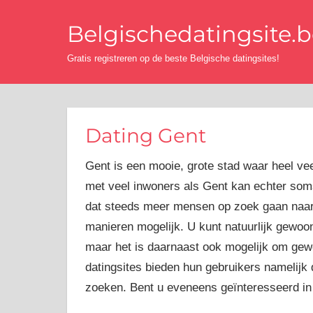
Ga
Belgischedatingsite.
naar
de
Gratis registreren op de beste Belgische datingsites!
inhoud
Dating Gent
Gent is een mooie, grote stad waar heel v
met veel inwoners als Gent kan echter som
dat steeds meer mensen op zoek gaan naar e
manieren mogelijk. U kunt natuurlijk gewoon
maar het is daarnaast ook mogelijk om gewo
datingsites bieden hun gebruikers namelijk 
zoeken. Bent u eveneens geïnteresseerd in 