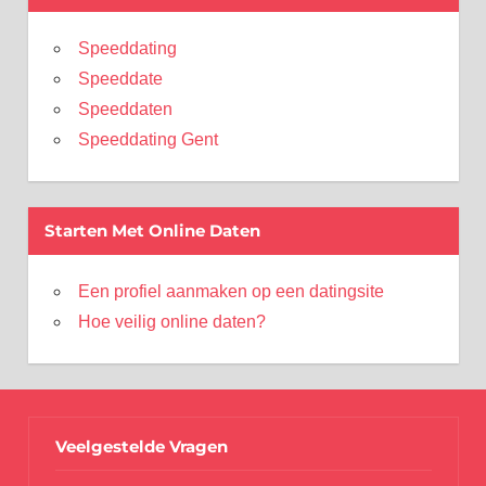
Speeddating
Speeddate
Speeddaten
Speeddating Gent
Starten Met Online Daten
Een profiel aanmaken op een datingsite
Hoe veilig online daten?
Veelgestelde Vragen