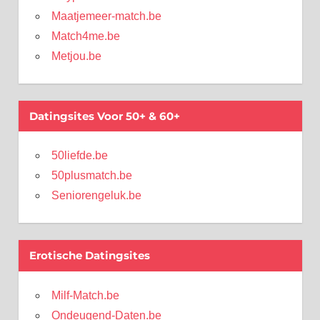
Maatjemeer-match.be
Match4me.be
Metjou.be
Datingsites Voor 50+ & 60+
50liefde.be
50plusmatch.be
Seniorengeluk.be
Erotische Datingsites
Milf-Match.be
Ondeugend-Daten.be