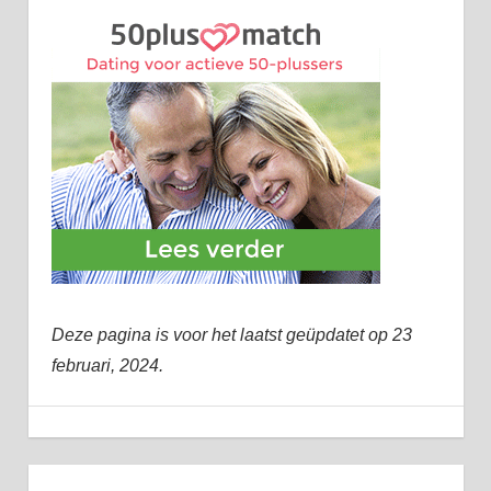
Deze pagina is voor het laatst geüpdatet op 23
februari, 2024.
50plusmatch
5 april, 2014
admin
Gratis Dating
50plusmatch.be