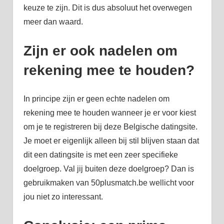
keuze te zijn. Dit is dus absoluut het overwegen
meer dan waard.
Zijn er ook nadelen om
rekening mee te houden?
In principe zijn er geen echte nadelen om
rekening mee te houden wanneer je er voor kiest
om je te registreren bij deze Belgische datingsite.
Je moet er eigenlijk alleen bij stil blijven staan dat
dit een datingsite is met een zeer specifieke
doelgroep. Val jij buiten deze doelgroep? Dan is
gebruikmaken van 50plusmatch.be wellicht voor
jou niet zo interessant.