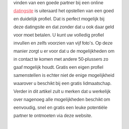
vinden van een goede partner bij een online
datingsite
is uiteraard het opstellen van een goed
en duidelijk profiel. Dat is perfect mogelijk bij
deze datingsite en dat zonder dat u ook daar geld
voor moet betalen. U kunt uw volledig profiel
invullen en zelfs voorzien van vijf foto’s. Op deze
manier zorgt u er voor dat u de mogelijkheden om
in contact te komen met andere 50-plussers zo
gaaf mogelijk houdt. Gratis een eigen profiel
samenstellen is echter niet de enige mogelijkheid
waarover u beschikt bij een gratis lidmaatschap.
Verder in dit artikel zult u merken dat u werkelijk
over nagenoeg alle mogelijkheden beschikt om
eenvoudig, snel en gratis een leuke potentiële
partner te ontmoeten via deze website.