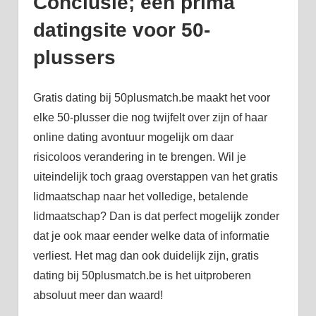
Conclusie; een prima
datingsite voor 50-
plussers
Gratis dating bij 50plusmatch.be maakt het voor
elke 50-plusser die nog twijfelt over zijn of haar
online dating avontuur mogelijk om daar
risicoloos verandering in te brengen. Wil je
uiteindelijk toch graag overstappen van het gratis
lidmaatschap naar het volledige, betalende
lidmaatschap? Dan is dat perfect mogelijk zonder
dat je ook maar eender welke data of informatie
verliest. Het mag dan ook duidelijk zijn, gratis
dating bij 50plusmatch.be is het uitproberen
absoluut meer dan waard!