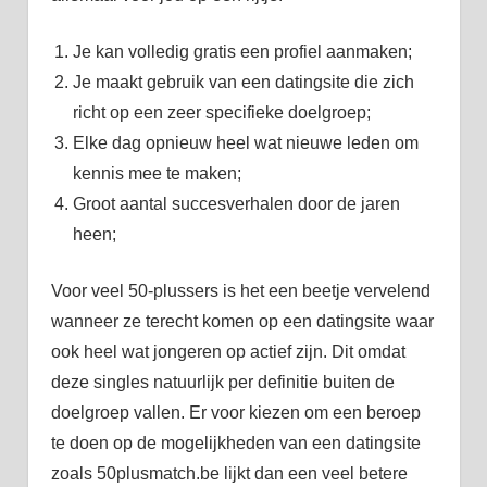
Je kan volledig gratis een profiel aanmaken;
Je maakt gebruik van een datingsite die zich
richt op een zeer specifieke doelgroep;
Elke dag opnieuw heel wat nieuwe leden om
kennis mee te maken;
Groot aantal succesverhalen door de jaren
heen;
Voor veel 50-plussers is het een beetje vervelend
wanneer ze terecht komen op een datingsite waar
ook heel wat jongeren op actief zijn. Dit omdat
deze singles natuurlijk per definitie buiten de
doelgroep vallen. Er voor kiezen om een beroep
te doen op de mogelijkheden van een datingsite
zoals 50plusmatch.be lijkt dan een veel betere