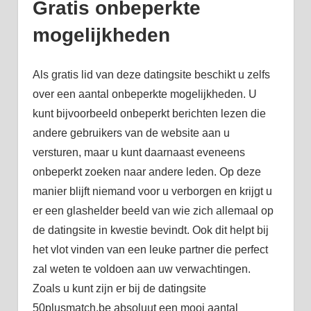
Gratis onbeperkte
mogelijkheden
Als gratis lid van deze datingsite beschikt u zelfs
over een aantal onbeperkte mogelijkheden. U
kunt bijvoorbeeld onbeperkt berichten lezen die
andere gebruikers van de website aan u
versturen, maar u kunt daarnaast eveneens
onbeperkt zoeken naar andere leden. Op deze
manier blijft niemand voor u verborgen en krijgt u
er een glashelder beeld van wie zich allemaal op
de datingsite in kwestie bevindt. Ook dit helpt bij
het vlot vinden van een leuke partner die perfect
zal weten te voldoen aan uw verwachtingen.
Zoals u kunt zijn er bij de datingsite
50plusmatch.be absoluut een mooi aantal