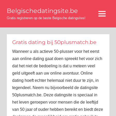
Ga
Belgischedatingsite.be
naar
Menu
de
Gratis registreren op de beste Belgische datingsites!
inhoud
Gratis dating bij 50plusmatch.be
Wanneer u als actieve 50-plusser voor het eerst
aan online dating gaat doen spreekt het voor zich
dat het niet de bedoeling is dat u meteen veel
geld uitgeeft aan uw online avontuur. Online
dating hoeft echter helemaal niet duur te zijn, in
tegendeel. Neem nu bijvoorbeeld de datingsite
50plusmatch.be. Deze datingsite is speciaal in
het leven geroepen voor mensen die de leeftijd
van 50 jaar of ouder hebben bereikt en biedt deze