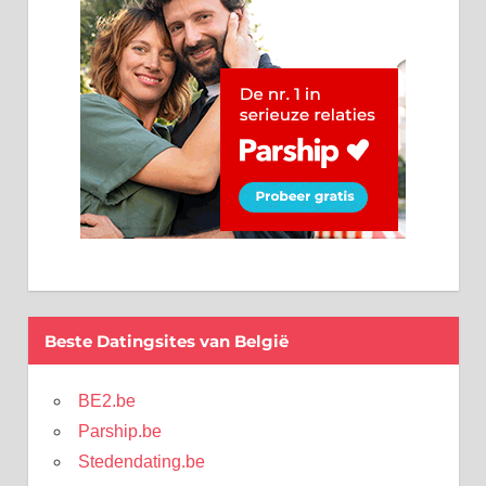
Beste Datingsites van België
BE2.be
Parship.be
Stedendating.be