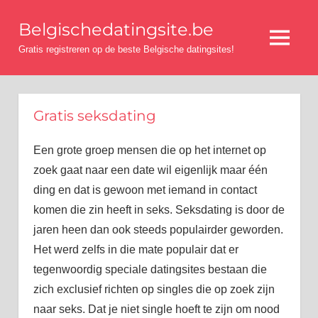
Ga
Belgischedatingsite.be
naar
Menu
de
Gratis registreren op de beste Belgische datingsites!
inhoud
Gratis seksdating
Een grote groep mensen die op het internet op
zoek gaat naar een date wil eigenlijk maar één
ding en dat is gewoon met iemand in contact
komen die zin heeft in seks. Seksdating is door de
jaren heen dan ook steeds populairder geworden.
Het werd zelfs in die mate populair dat er
tegenwoordig speciale datingsites bestaan die
zich exclusief richten op singles die op zoek zijn
naar seks. Dat je niet single hoeft te zijn om nood