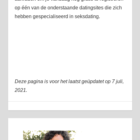
op één van de onderstaande datingsites die zich
hebben gespecialiseerd in seksdating.
Deze pagina is voor het laatst geüpdatet op 7 juli,
2021.
gratis
6 juni, 2014
admin
Seks Dating
gratis
seksdating
seksdating