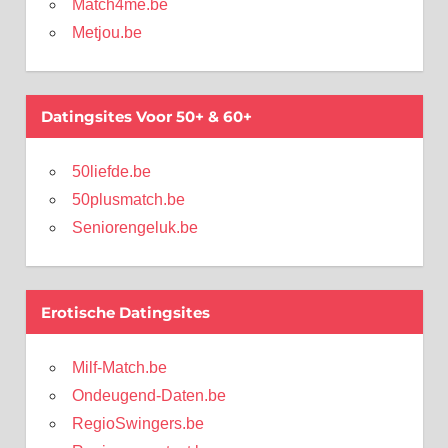
Match4me.be
Metjou.be
Datingsites Voor 50+ & 60+
50liefde.be
50plusmatch.be
Seniorengeluk.be
Erotische Datingsites
Milf-Match.be
Ondeugend-Daten.be
RegioSwingers.be