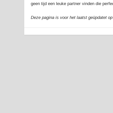
geen tijd een leuke partner vinden die perf
Deze pagina is voor het laatst geüpdatet op
24 maart, 2017
admin
Algemeen