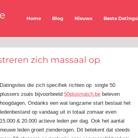
be
Home
Blog
Nieuws
Beste Datings
streren zich massaal op
Datingsites die zich specifiek richten op single 50
plussers zoals bijvoorbeeld
50plusmatch.be
beleven
hoogdagen. Ondanks een wat langzame start bestaat het
ledenbestand op vandaag uit in totaal zomaar even
15.000 & 20.000 actieve leden per dag. Ook het aantal
nieuwe leden groeit zienderogen. Dit betekent dat steeds