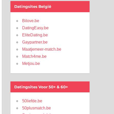
Datingsites België
Bilove.be
DatingEasy.be
EliteDating.be
Gaypartner.be
Maatjemeer-match.be
Match4me.be
Metjou.be
Datingsites Voor 50+ & 60+
50liefde.be
50plusmatch.be