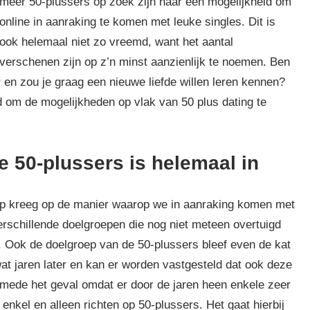
meer 50-plussers op zoek zijn naar een mogelijkheid om
online in aanraking te komen met leuke singles. Dit is
ook helemaal niet zo vreemd, want het aantal
 verschenen zijn op z’n minst aanzienlijk te noemen. Ben
er en zou je graag een nieuwe liefde willen leren kennen?
d om de mogelijkheden op vlak van 50 plus dating te
e 50-plussers is helemaal in
ip kreeg op de manier waarop we in aanraking komen met
erschillende doelgroepen die nog niet meteen overtuigd
e. Ook de doelgroep van de 50-plussers bleef even de kat
wat jaren later en kan er worden vastgesteld dat ook deze
jk mede het geval omdat er door de jaren heen enkele zeer
 enkel en alleen richten op 50-plussers. Het gaat hierbij