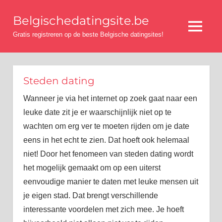
Ga
Belgischedatingsite.be
naar
Menu
de
Gratis registreren op de beste Belgische datingsites!
inhoud
Steden dating
Wanneer je via het internet op zoek gaat naar een
leuke date zit je er waarschijnlijk niet op te
wachten om erg ver te moeten rijden om je date
eens in het echt te zien. Dat hoeft ook helemaal
niet! Door het fenomeen van steden dating wordt
het mogelijk gemaakt om op een uiterst
eenvoudige manier te daten met leuke mensen uit
je eigen stad. Dat brengt verschillende
interessante voordelen met zich mee. Je hoeft