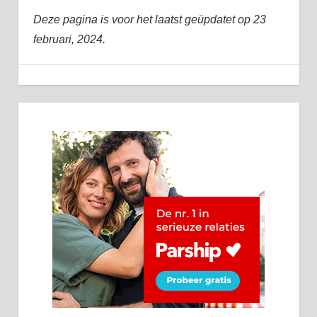
Deze pagina is voor het laatst geüpdatet op 23
februari, 2024.
dating
11 augustus, 2014
admin
Algemeen
steden
steden
dating